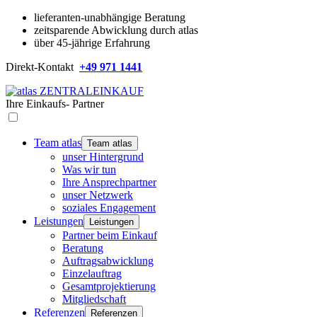
lieferanten-unabhängige Beratung
zeitsparende Abwicklung durch atlas
über 45-jährige Erfahrung
Direkt-Kontakt
+49 971 1441
Ihre
Einkaufs-
Partner
Team atlas
Team atlas
unser Hintergrund
Was wir tun
Ihre Ansprechpartner
unser Netzwerk
soziales Engagement
Leistungen
Leistungen
Partner beim Einkauf
Beratung
Auftragsabwicklung
Einzelauftrag
Gesamtprojektierung
Mitgliedschaft
Referenzen
Referenzen