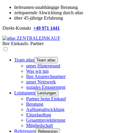
lieferanten-unabhängige Beratung
zeitsparende Abwicklung durch atlas
über 45-jährige Erfahrung
Direkt-Kontakt
+49 971 1441
Ihre
Einkaufs-
Partner
Team atlas
Team atlas
unser Hintergrund
Was wir tun
Ihre Ansprechpartner
unser Netzwerk
soziales Engagement
Leistungen
Leistungen
Partner beim Einkauf
Beratung
Auftragsabwicklung
Einzelauftrag
Gesamtprojektierung
Mitgliedschaft
Referenzen
Referenzen