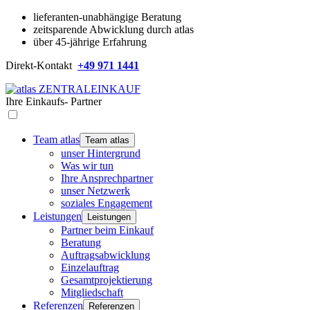
lieferanten-unabhängige Beratung
zeitsparende Abwicklung durch atlas
über 45-jährige Erfahrung
Direkt-Kontakt
+49 971 1441
Ihre
Einkaufs-
Partner
Team atlas
Team atlas
unser Hintergrund
Was wir tun
Ihre Ansprechpartner
unser Netzwerk
soziales Engagement
Leistungen
Leistungen
Partner beim Einkauf
Beratung
Auftragsabwicklung
Einzelauftrag
Gesamtprojektierung
Mitgliedschaft
Referenzen
Referenzen