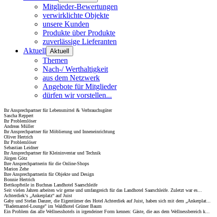
Mitglieder-Bewertungen
verwirklichte Objekte
unsere Kunden
Produkte über Produkte
zuverlässige Lieferanten
Aktuell
Aktuell
Themen
Nach-/ Werthaltigkeit
aus dem Netzwerk
Angebote für Mitglieder
dürfen wir vorstellen...
Ihr Ansprechpartner für Lebensmittel & Verbrauchsgüter
Sascha Reppert
Ihr Problemlöser
Andreas Müller
Ihr Ansprechpartner für Möblierung und Inneneinrichtung
Oliver Hertrich
Ihr Problemlöser
Sebastian Leidner
Ihr Ansprechpartner für Kleininventar und Technik
Jürgen Götz
Ihre Ansprechpartnerin für die Online-Shops
Marion Zehe
Ihre Ansprechpartnerin für Objekte und Design
Bonnie Hertrich
Bettkopfteile in Buchnas Landhotel Saarschleife
Seit vielen Jahren arbeiten wir gerne und umfangreich für das Landhotel Saarschleife. Zuletzt war es...
Achterdiek‘s „Ankerplatz“ auf Juist
Gaby und Stefan Danzer, die Eigentümer des Hotel Achterdiek auf Juist, haben sich mit dem „Ankerplat...
"Bademantel-Lounge" im Waldhotel Grüner Baum
Ein Problem das alle Wellnesshotels in irgendeiner Form kennen: Gäste, die aus dem Wellnessbereich k...