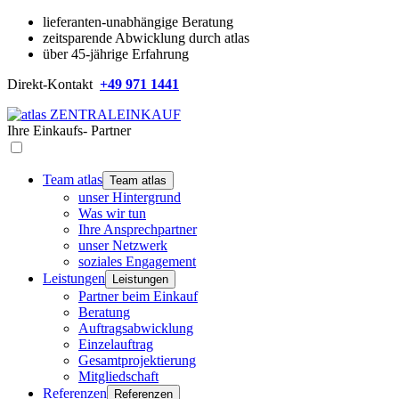
lieferanten-unabhängige Beratung
zeitsparende Abwicklung durch atlas
über 45-jährige Erfahrung
Direkt-Kontakt
+49 971 1441
Ihre
Einkaufs-
Partner
Team atlas
Team atlas
unser Hintergrund
Was wir tun
Ihre Ansprechpartner
unser Netzwerk
soziales Engagement
Leistungen
Leistungen
Partner beim Einkauf
Beratung
Auftragsabwicklung
Einzelauftrag
Gesamtprojektierung
Mitgliedschaft
Referenzen
Referenzen