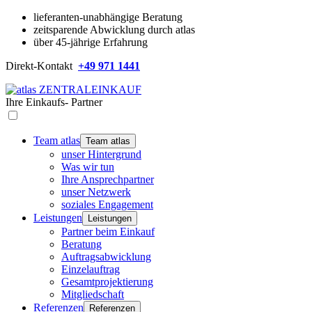
lieferanten-unabhängige Beratung
zeitsparende Abwicklung durch atlas
über 45-jährige Erfahrung
Direkt-Kontakt
+49 971 1441
Ihre
Einkaufs-
Partner
Team atlas
Team atlas
unser Hintergrund
Was wir tun
Ihre Ansprechpartner
unser Netzwerk
soziales Engagement
Leistungen
Leistungen
Partner beim Einkauf
Beratung
Auftragsabwicklung
Einzelauftrag
Gesamtprojektierung
Mitgliedschaft
Referenzen
Referenzen